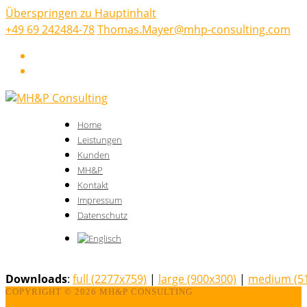
Überspringen zu Hauptinhalt
+49 69 242484-78
Thomas.Mayer@mhp-consulting.com
LinkedIn
Xing
Home
Leistungen
Kunden
MH&P
Kontakt
Impressum
Datenschutz
Downloads
:
full (2277x759)
|
large (900x300)
|
medium (5
COPYRIGHT ©
2026 MH&P CONSULTING