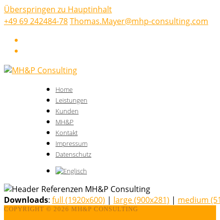
Überspringen zu Hauptinhalt
+49 69 242484-78
Thomas.Mayer@mhp-consulting.com
LinkedIn
Xing
Home
Leistungen
Kunden
MH&P
Kontakt
Impressum
Datenschutz
Downloads
:
full (1920x600)
|
large (900x281)
|
medium (5
COPYRIGHT ©
2026 MH&P CONSULTING