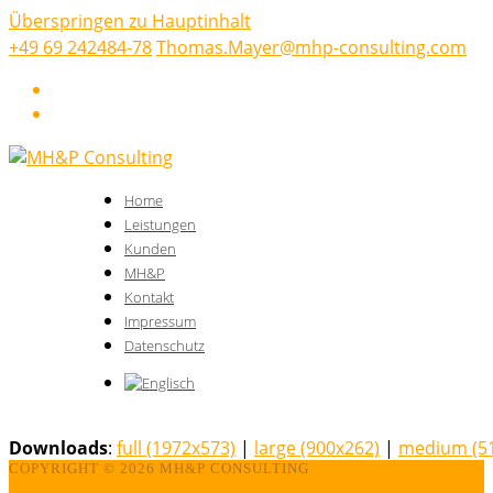
Überspringen zu Hauptinhalt
+49 69 242484-78
Thomas.Mayer@mhp-consulting.com
LinkedIn
Xing
Home
Leistungen
Kunden
MH&P
Kontakt
Impressum
Datenschutz
Downloads
:
full (1972x573)
|
large (900x262)
|
medium (5
COPYRIGHT ©
2026 MH&P CONSULTING