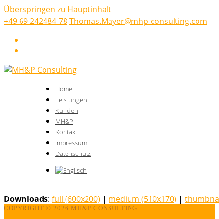
Überspringen zu Hauptinhalt
+49 69 242484-78
Thomas.Mayer@mhp-consulting.com
LinkedIn
Xing
Home
Leistungen
Kunden
MH&P
Kontakt
Impressum
Datenschutz
Downloads
:
full (600x200)
|
medium (510x170)
|
thumbnai
COPYRIGHT ©
2026 MH&P CONSULTING